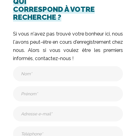
QUI
CORRESPOND À VOTRE
RECHERCHE ?
Si vous n'avez pas trouvé votre bonheur ici, nous
l'avons peut-être en cours d'enregistrement chez
nous. Alors si vous voulez être les premiers
informés, contactez-nous !
Nom
(Nécessaire)
Prénom
(Nécessaire)
Adresse
e-
mail
(Nécessaire)
Téléphone
(Nécessaire)