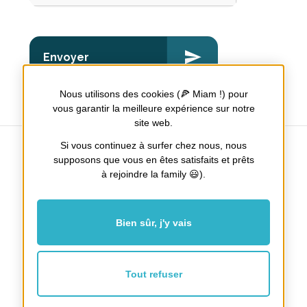
Nous utilisons des cookies (🍕 Miam !) pour
vous garantir la meilleure expérience sur notre
site web.
Si vous continuez à surfer chez nous, nous
supposons que vous en êtes satisfaits et prêts
à rejoindre la family 😃).
Tours / Nantes / Poitiers
Facebook
Instagram
Bien sûr, j'y vais
Tout refuser
Mentions Légales
Plan du site
Nos honoraires
Recrutement
Qui sommes-nous ?
Cookies