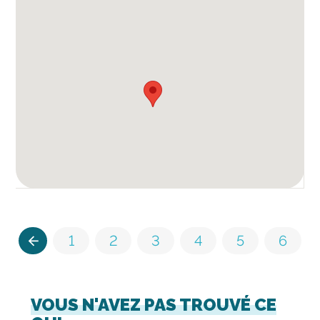
Navigation
<<
1
2
3
4
5
6
among
estates
VOUS N'AVEZ PAS TROUVÉ CE