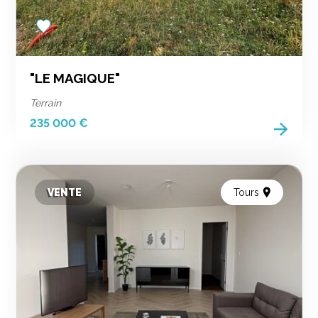
Add
to
favorites
"LE MAGIQUE"
Terrain
235 000 €
VENTE
Tours