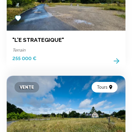
Add
to
favorites
"L'E STRATEGIQUE"
Terrain
255 000 €
VENTE
Tours