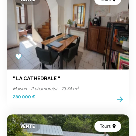
Add
to
favorites
" LA CATHEDRALE "
Maison - 2 chambre(s) - 73.34 m²
280 000 €
VENTE
Tours