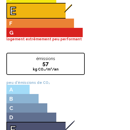
E
F
G
logement extrêmement peu performant
émissions
57
kg CO₂/m²/an
peu d’émissions de CO₂
A
B
C
D
E