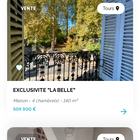
VENTE
Tours
Add
to
favorites
EXCLUSIVITE "LA BELLE"
Maison - 4 chambre(s) - 140 m²
509 900 €
VENTE
Tours