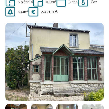
5 pièce(s)
100m²
3 chb.
Gaz
504m²
274 300 €