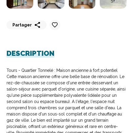
5+
Partager
Partager
Partager
Partager
Partager
Partager
sur
sur
sur
sur
par
WhatsApp
Messenger
LinkedIn
Facebook
email
DESCRIPTION
Tours - Quartier Tonnelé : Maison ancienne à fort potentiel
Cette maison ancienne offre une belle base de rénovation. Le
rez-de-chaussée se compose d'une entrée desservant un
salon-séjour avec parquet d'origine, une cuisine séparée, ainsi
qu'une pièce supplémentaire polyvalente (idéale pour un
second salon ou espace bureau). A l'étage, l'espace nuit
comprend trois chambres sur parquet et une salle d'eau. La
maison dispose d'un sous-sol complet et d'un chauffage au
gaz de ville. Le bien est implanté sur un grand terrain
piscinable, offrant un extérieur généreux et rare en centre-
ville. Proximité immédiate des commerces et des transports.