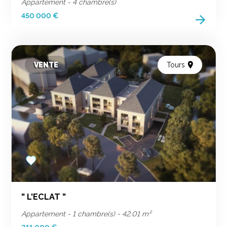
Appartement - 4 chambre(s)
450 000 €
VENTE
Tours
Add
to
favorites
" L'ECLAT "
Appartement - 1 chambre(s) - 42.01 m²