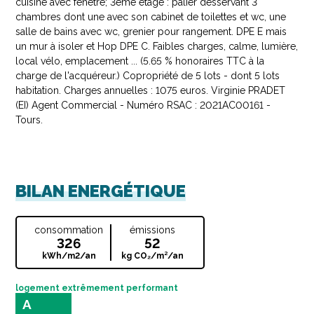
cuisine avec fenêtre; 3ème étage : palier desservant 3
chambres dont une avec son cabinet de toilettes et wc, une
salle de bains avec wc, grenier pour rangement. DPE E mais
un mur à isoler et Hop DPE C. Faibles charges, calme, lumière,
local vélo, emplacement ... (5.65 % honoraires TTC à la
charge de l'acquéreur.) Copropriété de 5 lots - dont 5 lots
habitation. Charges annuelles : 1075 euros. Virginie PRADET
(EI) Agent Commercial - Numéro RSAC : 2021AC00161 -
Tours.
BILAN ENERGÉTIQUE
consommation
émissions
326
52
kWh/m2/an
kg CO₂/m²/an
logement extrêmement performant
A