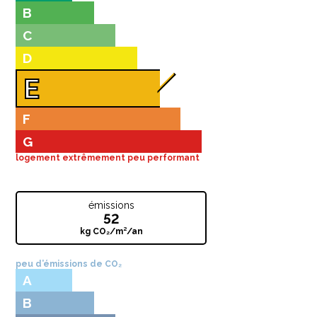
B
C
D
E
F
G
logement extrêmement peu performant
émissions
52
kg CO₂/m²/an
peu d’émissions de CO₂
A
B