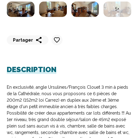
5+
Partager
Partager
Partager
Partager
Partager
Partager
sur
sur
sur
sur
par
WhatsApp
Messenger
LinkedIn
Facebook
email
DESCRIPTION
En exclusivité, angle Ursulines/François Clouet 3 min à pieds
de la Cathédrale, nous vous proposons ce 6 pièces de
200m2 (152m2 loi Carrez) en duplex aux 2ème et 3ème
étage d'un petit immeuble ancien à très faibles charges.
Possibilité de créer deux appartements car lots différents !!! Au
1er niveau, très grand double séjour/salon de 45m2 exposé
plein sud sans aucun vis à vis, chambre, salle de bains avec
wc, rangements, seconde chambre avec salle de bains et wc,