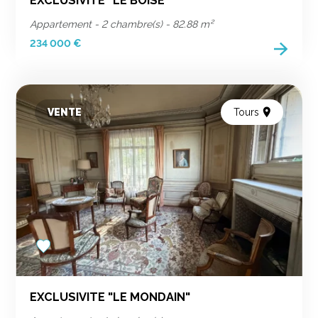
EXCLUSIVITÉ "LE BOISÉ"
Appartement - 2 chambre(s) - 82.88 m²
234 000 €
VENTE
Tours
Add
to
favorites
EXCLUSIVITE "LE MONDAIN"