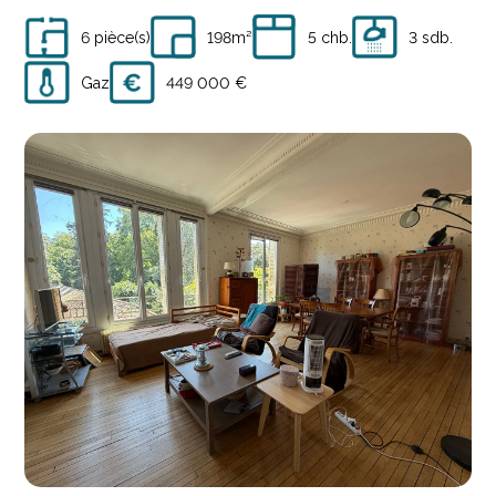
6 pièce(s)
198m²
5 chb.
3 sdb.
Gaz
449 000 €