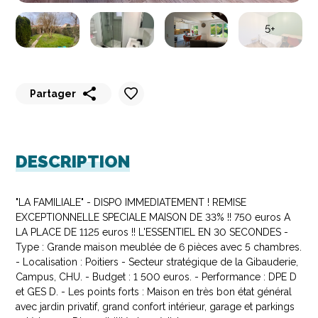
5+
Partager
Partager
Partager
Partager
Partager
Partager
sur
sur
sur
sur
par
WhatsApp
Messenger
LinkedIn
Facebook
email
DESCRIPTION
"LA FAMILIALE" - DISPO IMMEDIATEMENT ! REMISE
EXCEPTIONNELLE SPECIALE MAISON DE 33% !! 750 euros A
LA PLACE DE 1125 euros !! L'ESSENTIEL EN 30 SECONDES -
Type : Grande maison meublée de 6 pièces avec 5 chambres.
- Localisation : Poitiers - Secteur stratégique de la Gibauderie,
Campus, CHU. - Budget : 1 500 euros. - Performance : DPE D
et GES D. - Les points forts : Maison en très bon état général
avec jardin privatif, grand confort intérieur, garage et parkings