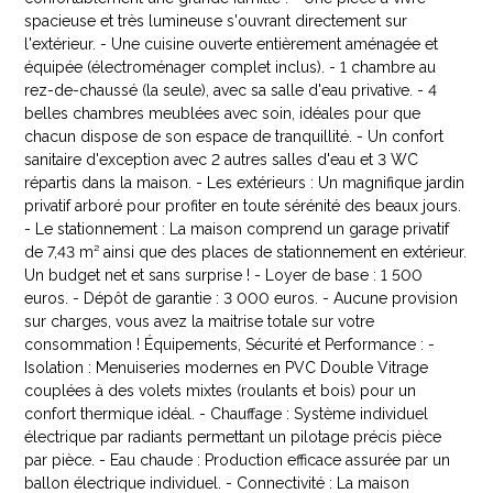
spacieuse et très lumineuse s'ouvrant directement sur
l'extérieur. - Une cuisine ouverte entièrement aménagée et
équipée (électroménager complet inclus). - 1 chambre au
rez-de-chaussé (la seule), avec sa salle d'eau privative. - 4
belles chambres meublées avec soin, idéales pour que
chacun dispose de son espace de tranquillité. - Un confort
sanitaire d'exception avec 2 autres salles d'eau et 3 WC
répartis dans la maison. - Les extérieurs : Un magnifique jardin
privatif arboré pour profiter en toute sérénité des beaux jours.
- Le stationnement : La maison comprend un garage privatif
de 7,43 m² ainsi que des places de stationnement en extérieur.
Un budget net et sans surprise ! - Loyer de base : 1 500
euros. - Dépôt de garantie : 3 000 euros. - Aucune provision
sur charges, vous avez la maitrise totale sur votre
consommation ! Équipements, Sécurité et Performance : -
Isolation : Menuiseries modernes en PVC Double Vitrage
couplées à des volets mixtes (roulants et bois) pour un
confort thermique idéal. - Chauffage : Système individuel
électrique par radiants permettant un pilotage précis pièce
par pièce. - Eau chaude : Production efficace assurée par un
ballon électrique individuel. - Connectivité : La maison