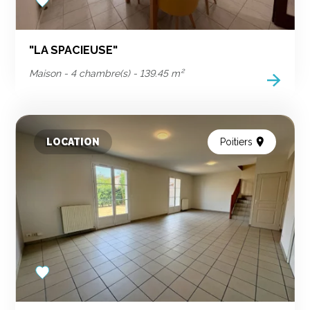
to
favorites
"LA SPACIEUSE"
Maison - 4 chambre(s) - 139.45 m²
LOCATION
Poitiers
Add
to
favorites