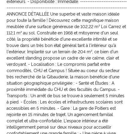
extérieurs. - Disponibilité : Immédiate. --------------------------
-------------------------------------------------------------------
ANNONCE DÉTAILLÉE Une superbe et vaste maison idéale
pour toute la famille ! Découvrez cette magnifique maison
meublée d'une surface généreuse de 102,22 m² Loi Carrez et
112,1 m² au sol. Construite en 1968 et mitoyenne d'un seul
côté, la propriété bénéficie d'une excellente intimité et se
trouve dans un très bon état général tant à l'intérieur qu'à
l'extérieur. Implanté sur un terrain de 204 m², ce bien d'un
excellent standing propose un cadre de vie calme, clair et
verdoyant. - Localisation : Le compromis parfait entre
commodités, CHU et Campus ! Située au coeur du secteur
très recherché de la Gibauderie, la maison bénéficie d'une
situation géographique privilégiée : - Santé et Études : A
proximité immédiate du CHU et des facultés du Campus. -
Transports : Un arrêt de bus se trouve à seulement 5 minutes
à pied. - Écoles : Les écoles et infrastructures scolaires sont
accessibles en 5 minutes. - Gare : La gare de Poitiers est
rejointe en 15 minutes de trajet. Un agencement familial
complet et ultra-confortable. L'espace intérieur a été
intelligemment pensé sur deux niveaux pour accueillir
confortablement une grande famille : - Une pièce à vivre