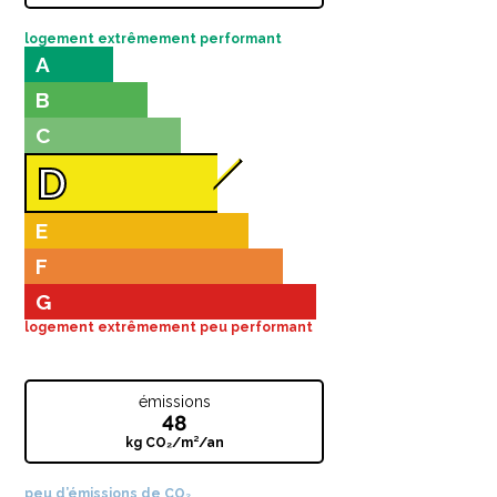
logement extrêmement performant
A
B
C
D
E
F
G
logement extrêmement peu performant
émissions
48
kg CO₂/m²/an
peu d’émissions de CO₂