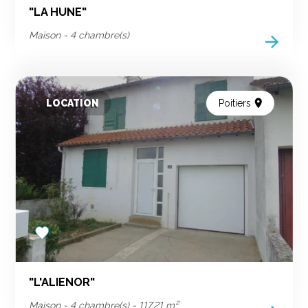
"LA HUNE"
Maison - 4 chambre(s)
LOCATION
Poitiers
Add
to
favorites
"L'ALIENOR"
Maison - 4 chambre(s) - 117.21 m²