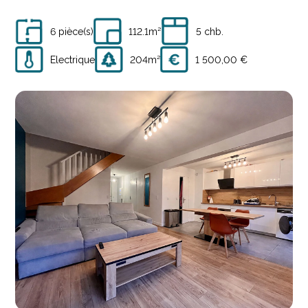
6 pièce(s)
112.1m²
5 chb.
Electrique
204m²
1 500,00 €