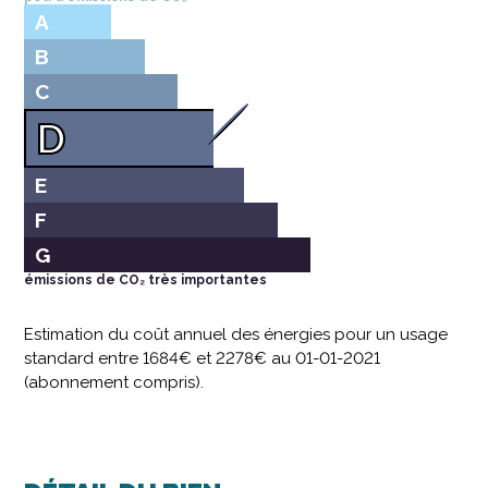
A
B
C
D
E
F
G
émissions de CO₂ très importantes
Estimation du coût annuel des énergies pour un usage
standard entre 1684€ et 2278€ au 01-01-2021
(abonnement compris).